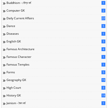
Buddhism - বৌদ্ধ ধর্ম
1
Computer GK
2
Daily Current Affairs
235
Dance
5
Diseases
1
English GK
3
Famous Architecture
4
Famous Character
1
Famous Temples
1
Forms
5
Geography GK
19
High Court
3
History GK
19
Jainism - জৈন ধর্ম
1