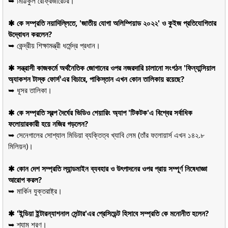
➥ মিট্টিকুল রেফ্রিজারেটর।
✱ কে সম্প্রতি নয়াদিল্লিতে, 'জাতীয় যোগা অলিম্পিয়াড ২০২২' ও কুইজ প্রতিযোগিতার
উদ্বোধন করলেন?
➥ কেন্দ্রীয় শিক্ষামন্ত্রী ধর্মেন্দ্র প্রধান।
✱ সন্ত্রাসী কাজকর্মে অর্থনৈতিক জোগানের ওপর নজরদারি চালানো সংগঠন 'ফিন্যান্সিয়াল
অ্যাকশন টাস্ক ফোর্স'এর বিচারে, পাকিস্তান এখন কোন তালিকায় রয়েছে?
➥ ধূসর তালিকা।
✱ কে সম্প্রতি স্বল্প দৈর্ঘের ভিডিও শেয়ারিং অ্যাপ 'টিকটক'এ বিশ্বের সর্বাধিক
ফলোয়ারকারী হয়ে নজির গড়লেন?
➥ সেনেগালের সোশ্যাল মিডিয়া ব্যক্তিত্ব খ্যাবি লেম (তাঁর ফলোয়ার্স এখন ১৪২.৮
মিলিয়ন)।
✱ কোন দেশ সম্প্রতি ল্যান্ডমাইন ব্যবহার ও উৎপাদনের ওপর প্রায় সম্পূর্ণ নিষেধাজ্ঞা
আরোপ করল?
➥ মার্কিন যুক্তরাষ্ট্র।
✱ 'ইন্ডিয়া ইন্টারন্যাশনাল সেন্টার'এর প্রেসিডেন্ট হিসাবে সম্প্রতি কে মনোনীত হলেন?
➥ শ্যাম শরণ।