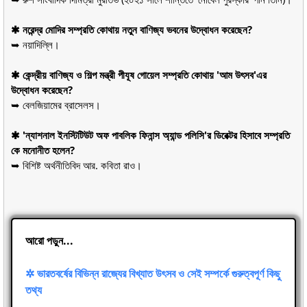
✱ নরেন্দ্র মোদির সম্প্রতি কোথায় নতুন বাণিজ্য ভবনের উদ্বোধন করেছেন?
➥ নয়াদিল্লি।
✱ কেন্দ্রীয় বাণিজ্য ও শিল্প মন্ত্রী পীযূষ গোয়েল সম্প্রতি কোথায় 'আম উৎসব'এর
উদ্বোধন করেছেন?
➥ বেলজিয়ামের ব্রাসেলস।
✱ 'ন্যাশনাল ইনস্টিটিউট অফ পাবলিক ফিনান্স অ্যান্ড পলিসি'র ডিরেক্টর হিসাবে সম্প্রতি
কে মনোনীত হলেন?
➥ বিশিষ্ট অর্থনীতিবিদ আর. কবিতা রাও।
আরো পড়ুন...
✲ ভারতবর্ষের বিভিন্ন রাজ্যের বিখ্যাত উৎসব ও সেই সম্পর্কে গুরুত্বপূর্ণ কিছু
তথ্য