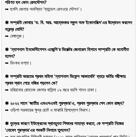
পরিণত হল কোন রেলস্টেশন?
➥ হুগলি জেলায় অবস্থিত 'ব্যান্ডেল রেলওয়ে স্টেশন'।
✱ সম্প্রতি কোথায় 'ড. বি. আর. আম্বেদকর স্কুল অফ ইকোনমিক্স'এর উদ্বোধন করলেন
নরেন্দ্র মোদি?
➥ বেঙ্গালুরু।
✱ 'ন্যাশনাল ইনভেস্টিগেশন এজেন্সি'র ডিরেক্টর জেনারেল হিসাবে সাম্প্রতি কে মনোনীত
হলেন?
➥ ডিংকর গুপ্তা।
✱ সম্প্রতি ভারতের প্রথম মহিলা 'ন্যাশনাল ডিফেন্স আকাদেমি' ব্যাচে ভর্তির পরীক্ষায়
প্রথম স্থান পেয়ে নজির গড়লেন কে?
➥ হরিয়ানার রোহতক জেলার বাসিন্দা ১৯ বছর বয়সি শানন ঢাকা।
✱ ২০২২ সালে 'জাতীয় এমএসএমই পুরস্কার'এ, প্রথম পুরস্কার পেল কোন রাজ্য?
➥ ওড়িশা সরকারের ক্ষুদ্র ছোট ও মাঝারি শিল্পদ্যোগ বিভাগ।
✱ যুদ্ধের কারণে ইউক্রেনের স্থানচ্যুত শিশুদের সাহায্য করতে, কে সম্প্রতি নিজের
'নোবেল পুরস্কার'এর পদকটি নিলামে তুললেন?
➥ রুশ সাংবাদিক দিমিত্রী মুরাতভ (২০২১ সালে শান্তিতে 'নোবেল পুরস্কার' পান তিনি)।