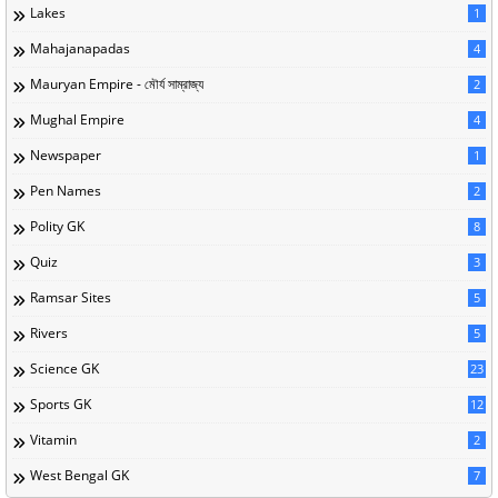
Lakes
1
Mahajanapadas
4
Mauryan Empire - মৌর্য সাম্রাজ্য
2
Mughal Empire
4
Newspaper
1
Pen Names
2
Polity GK
8
Quiz
3
Ramsar Sites
5
Rivers
5
Science GK
23
Sports GK
12
Vitamin
2
West Bengal GK
7