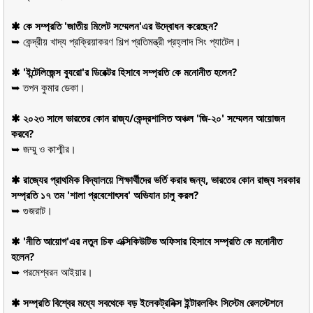
✱ কে সম্প্রতি 'জাতীয় মিলেট সম্মেলন'এর উদ্বোধন করেছেন?
➥ কেন্দ্রীয় খাদ্য প্রক্রিয়াকরণ শিল্প প্রতিমন্ত্রী প্রহ্লাদ সিং প্যাটেল।
✱ 'ইন্টেলিজেন্স ব্যুরো'র ডিরেক্টর হিসাবে সম্প্রতি কে মনোনীত হলেন?
➥ তপন কুমার ডেকা।
✱ ২০২৩ সালে ভারতের কোন রাজ্য/কেন্দ্রশাসিত অঞ্চল 'জি-২০' সম্মেলন আয়োজন
করবে?
➥ জম্মু ও কাশ্মীর।
✱ রাজ্যের প্রাথমিক বিদ্যালয়ে শিক্ষার্থীদের ভর্তি করার জন্য, ভারতের কোন রাজ্য সরকার
সম্প্রতি ১৭ তম 'শালা প্রবেশোৎসব' অভিযান চালু করল?
➥ গুজরাট।
✱ 'নীতি আয়োগ'এর নতুন চিফ এক্সিকিউটিভ অফিসার হিসাবে সম্প্রতি কে মনোনীত
হলেন?
➥ পরমেশ্বরন আইয়ার।
✱ সম্প্রতি বিশ্বের মধ্যে সবথেকে বড় ইলেকট্রনিক্স ইন্টারলকিং সিস্টেম রেলস্টেশনে