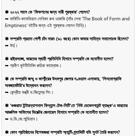
✱ ২০২২ সালে কে 'ফিকশনের জন্য নারী পুরষ্কার' পেলেন?
➥ মার্কিনি-কানাডিয়ান লেখিকা রুথ ওজেকি (তাঁর লেখা 'The Book of Form and
Emptiness' বইটির জন্য এই পুরষ্কার পেলেন তিনি)।
✱ সম্প্রতি প্রয়াত গোপী চাঁদ নারাং (৯১ বছর) কোন ভাষার সাহিত্য সমালোচক ছিলেন?
➥ উর্দু।
✱ রাষ্ট্রসঙ্ঘে, ভারতের স্থায়ী প্রতিনিধি হিসাবে সম্প্রতি কে মনোনীত হলেন?
➥ প্রবীণ কূটনীতিবিদ রুচিরা কাম্বোজ।
✱ কে সম্প্রতি জম্মু ও কাশ্মীরের উধমপুর জেলার দণ্ডয়াল এলাকায়, 'সিসমোগ্রাফি
অবজার্ভেটরি'র উদ্বোধন করলেন?
➥ কেন্দ্রীয় মন্ত্রী ড.জিতেন্দ্র সিং।
✱ 'গুজরাত ইন্টারন্যাশনাল ফিন্যান্স টেক-সিটি'তে 'নিউ ডেভেলপমেন্ট ব্যাঙ্ক'এ ভারতের
আঞ্চলিক অফিসের ডিরেক্টর জেনারেল হিসাবে সম্প্রতি কে মনোনীত হলেন?
➥ ড.ডি.জে.পান্ডিয়ান।
✱ কোন প্রতিষ্ঠানের বিশেষজ্ঞরা সম্প্রতি অ্যান্টি-গ্র্যাভিটি বডি স্যুট তৈরি করলেন?