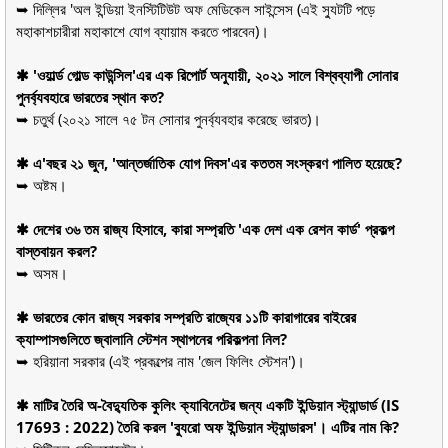
➥ দিল্লির 'অল ইন্ডিয়া ইনস্টিটিউট অফ মেডিকেল সাইন্সেস (এই স্যুটটি পড়ে
মহাকাশচারীরা মহাকাশে যোগ ব্যায়াম করতে পারবেন)।
✱ 'ওয়ার্ল্ড গোল্ড কাউন্সিল'এর এক রিপোর্ট অনুযায়ী, ২০২১ সালে বিশ্বব্যাপী সোনার
পুনর্ব্যবহারে ভারতের স্থান কত?
➥ চতুর্থ (২০২১ সালে ৭৫ টন সোনার পুনর্ব্যবহার করেছে ভারত)।
✱ এ'বছর ২১ জুন, 'আন্তর্জাতিক যোগ দিবস'এর কততম সংস্করণ পালিত হয়েছে?
➥ অষ্টম।
✱ দেশের ৩৬ তম রাজ্য হিসাবে, কারা সম্প্রতি 'এক দেশ এক রেশন কার্ড' প্রকল্প
বাস্তবায়ন করল?
➥ অসম।
✱ ভারতের কোন রাজ্য সরকার সম্প্রতি রাজ্যের ১১টি কারাগারের বাইরের
ক্যাম্পাসগুলিতে জ্বালানি স্টেশন স্থাপনের পরিকল্পনা নিল?
➥ হরিয়ানা সরকার (এই প্রকল্পের নাম 'জেল ফিলিং স্টেশন')।
✱ মাটির তৈরি অ-বৈদ্যুতিক কুলিং ক্যাবিনেটের জন্য একটি ইন্ডিয়ান স্ট্যান্ডার্ড (IS
17693 : 2022) তৈরি করল 'ব্যুরো অফ ইন্ডিয়ান স্ট্যান্ডারস'। এটির নাম কি?