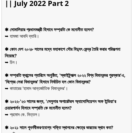
|| July 2022 Part 2
✱ সোমালিয়ার প্রধানমন্ত্রী হিসাবে সম্প্রতি কে মনোনীত হলেন?
➥ হামজা আবদি ব্যারি।
✱ কোন দেশ ২০২৮ সালের মধ্যে মহাকাশে সৌর বিদ্যুৎ কেন্দ্র তৈরি করার পরিকল্পনা
নিয়েছে?
➥ চিন।
✱ সম্প্রতি ফ্রান্সের প্যারিসে অনুষ্ঠিত, 'স্কাইট্র্যাক্স ২০২২ বিশ্ব বিমানবন্দর পুরস্কার'এ,
'বিশ্বের সেরা বিমানবন্দর' হিসাবে নির্বাচিত হল কোন বিমানবন্দর?
➥ কাতারের 'হামাদ আন্তর্জাতিক বিমানবন্দর'।
✱ ২০২২-'২৩ সালের জন্য, 'সেলুলার অপারেটরস অ্যাসোসিয়েশন অফ ইন্ডিয়া'র
চেয়ারপার্সন হিসাবে সম্প্রতি কে মনোনীত হলেন?
➥ প্রমোদ কে. মিত্তল।
✱ ২০২১ সালে পূনর্নবীকরণযোগ্য শক্তি স্থাপনের ক্ষেত্রে ভারতের স্থান কত?