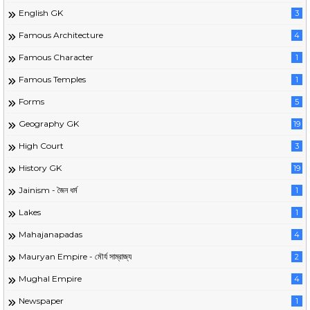
English GK
3
Famous Architecture
4
Famous Character
1
Famous Temples
1
Forms
5
Geography GK
19
High Court
3
History GK
19
Jainism - জৈন ধর্ম
1
Lakes
1
Mahajanapadas
4
Mauryan Empire - মৌর্য সাম্রাজ্য
2
Mughal Empire
4
Newspaper
1