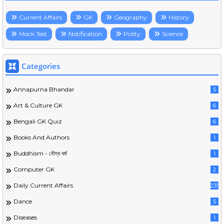
Current Affairs
GK
Geography
History
Mock Test
Notification
Polity
Science
Categories
Annapurna Bhandar
5
Art & Culture GK
6
Bengali GK Quiz
6
Books And Authors
1
Buddhism - বৌদ্ধ ধর্ম
1
Computer GK
2
Daily Current Affairs
235
Dance
5
Diseases
1