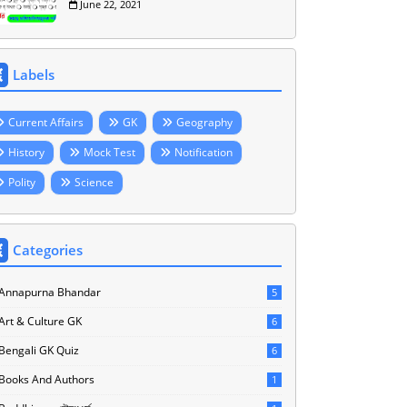
June 22, 2021
Labels
Current Affairs
GK
Geography
History
Mock Test
Notification
Polity
Science
Categories
Annapurna Bhandar
5
Art & Culture GK
6
Bengali GK Quiz
6
Books And Authors
1