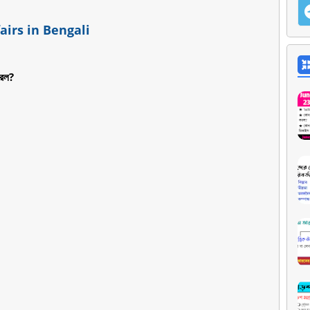
airs in Bengali
করল?