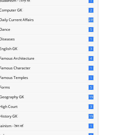
Buddhism - বৌদ্ধ ধর্ম
1
Computer GK
2
Daily Current Affairs
235
Dance
5
Diseases
1
English GK
3
Famous Architecture
4
Famous Character
1
Famous Temples
1
Forms
5
Geography GK
19
High Court
3
History GK
19
Jainism - জৈন ধর্ম
1