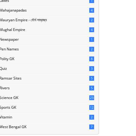
Lakes
1
Mahajanapadas
4
Mauryan Empire - মৌর্য সাম্রাজ্য
2
Mughal Empire
4
Newspaper
1
Pen Names
2
Polity GK
8
Quiz
3
Ramsar Sites
5
Rivers
5
Science GK
23
Sports GK
12
Vitamin
2
West Bengal GK
7