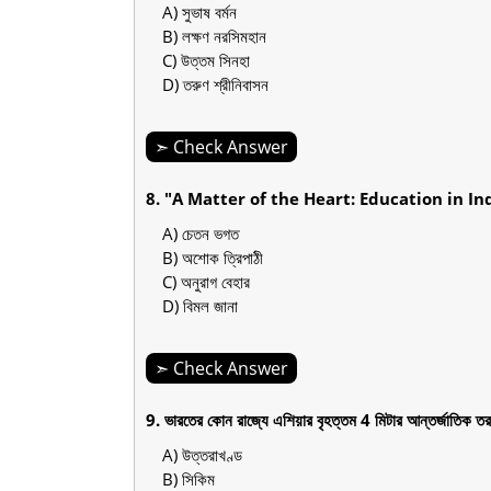
A) সুভাষ বর্মন
B) লক্ষণ নরসিমহান
C) উত্তম সিনহা
D) তরুণ শ্রীনিবাসন
➣ Check Answer
8. "A Matter of the Heart: Education in India"
A) চেতন ভগত
B) অশোক ত্রিপাঠী
C) অনুরাগ বেহার
D) বিমল জানা
➣ Check Answer
9. ভারতের কোন রাজ্যে এশিয়ার বৃহত্তম 4 মিটার আন্তর্জাতিক 
A) উত্তরাখণ্ড
B) সিকিম