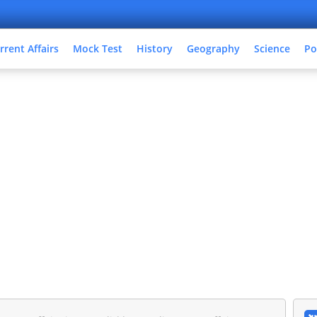
rrent Affairs
Mock Test
History
Geography
Science
Po